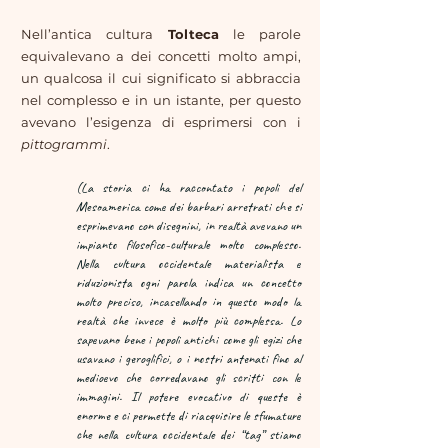
Nell’antica cultura
Tolteca
le parole
equivalevano a dei concetti molto ampi,
un qualcosa il cui significato si abbraccia
nel complesso e in un istante, per questo
avevano l’esigenza di esprimersi con i
pittogrammi
.
(La storia ci ha raccontato i popoli del
Mesoamerica come dei barbari arretrati che si
esprimevano con disegnini, in realtà avevano un
impianto filosofico-culturale molto complesso.
Nella cultura occidentale materialista e
riduzionista ogni parola indica un concetto
molto preciso, incasellando in questo modo la
realtà che invece è molto più complessa. Lo
sapevano bene i popoli antichi come gli egizi che
usavano i geroglifici, o i nostri antenati fino al
medioevo che corredavano gli scritti con le
immagini. Il potere evocativo di queste è
enorme e ci permette di riacquisire le sfumature
che nella cultura occidentale dei “tag” stiamo