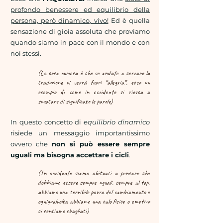
profondo benessere ed equilibrio della
persona, però dinamico, vivo!
Ed è quella
sensazione di gioia assoluta che proviamo
quando siamo in pace con il mondo e con
noi stessi.
(La cosa curiosa è che se andate a cercare la
traduzione vi verrà fuori “allegria”, ecco un
esempio di come in occidente si riesca a
svuotare di significato le parole)
In questo concetto di
equilibrio dinamico
risiede un messaggio importantissimo
ovvero che
non si può essere sempre
uguali ma bisogna accettare i cicli
.
(In occidente siamo abituati a pensare che
dobbiamo essere sempre uguali, sempre al top,
abbiamo una terribile paura del cambiamento e
ogniqualvolta abbiamo una calo fisico o emotivo
ci sentiamo sbagliati)