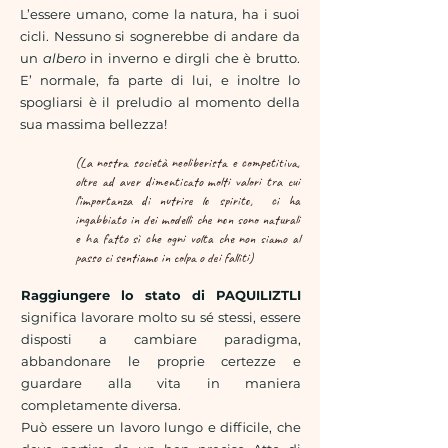
L’essere umano, come la natura, ha i suoi
cicli. Nessuno si sognerebbe di andare da
un
albero
in inverno e dirgli che è brutto.
E’ normale, fa parte di lui, e inoltre lo
spogliarsi è il preludio al momento della
sua massima bellezza!
(La nostra società neoliberista e competitiva,
oltre ad aver dimenticato molti valori tra cui
l’importanza di nutrire lo spirito, ci ha
ingabbiato in dei modelli che non sono naturali
e ha fatto sì che ogni volta che non siamo al
passo ci sentiamo in colpa o dei falliti)
Raggiungere lo stato di PAQUILIZTLI
significa lavorare molto su sé stessi, essere
disposti a cambiare paradigma,
abbandonare le proprie certezze e
guardare alla vita in maniera
completamente diversa.
Può essere un lavoro lungo e difficile, che